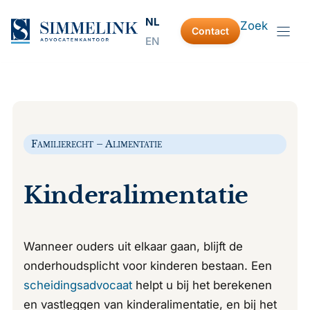
Ga
NL
Zoek
naar
Contact
EN
de
inhoud
Familierecht – Alimentatie
Kinderalimentatie
Wanneer ouders uit elkaar gaan, blijft de
onderhoudsplicht voor kinderen bestaan. Een
scheidingsadvocaat
helpt u bij het berekenen
en vastleggen van kinderalimentatie, en bij het