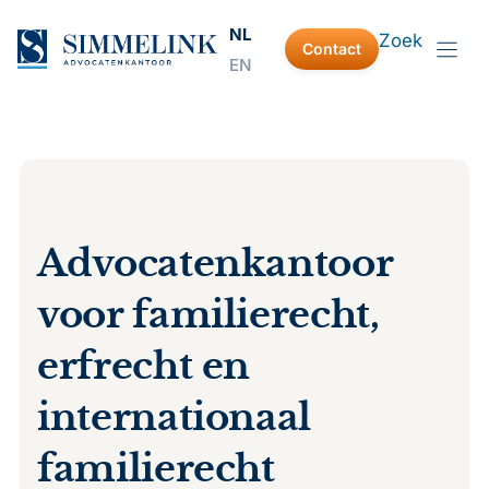
Ga
NL
Zoek
naar
Contact
EN
de
inhoud
Advocatenkantoor
voor familierecht,
erfrecht en
internationaal
familierecht