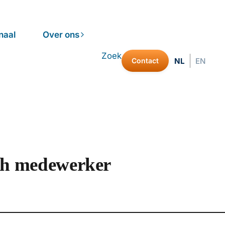
naal
Over ons
Zoek
Contact
NL
EN
ch medewerker