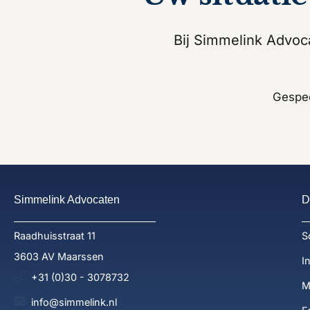
Bij Simmelink Advoca
Gespeci
Simmelink Advocaten
D
Raadhuisstraat 11
S
3603 AV Maarssen
I
+31 (0)30 - 3078732
M
info@simmelink.nl