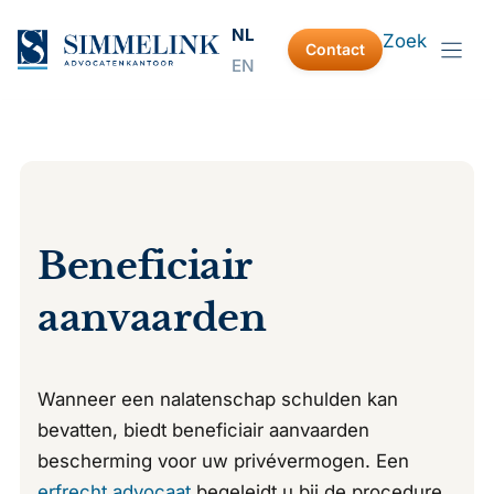
Ga
NL
Zoek
naar
Contact
EN
de
inhoud
Beneficiair
aanvaarden
Wanneer een nalatenschap schulden kan
bevatten, biedt beneficiair aanvaarden
bescherming voor uw privévermogen. Een
erfrecht advocaat
begeleidt u bij de procedure,