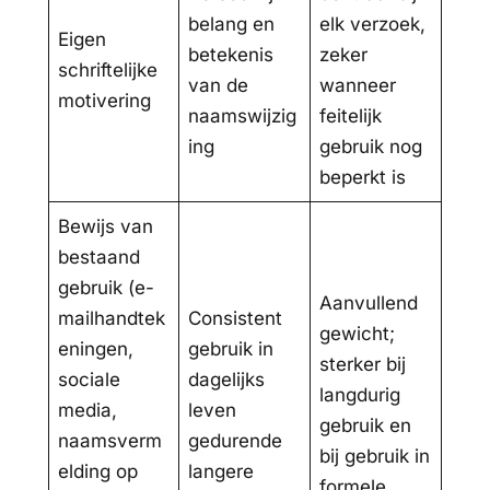
belang en
elk verzoek,
Eigen
betekenis
zeker
schriftelijke
van de
wanneer
motivering
naamswijzig
feitelijk
ing
gebruik nog
beperkt is
Bewijs van
bestaand
gebruik (e-
Aanvullend
mailhandtek
Consistent
gewicht;
eningen,
gebruik in
sterker bij
sociale
dagelijks
langdurig
media,
leven
gebruik en
naamsverm
gedurende
bij gebruik in
elding op
langere
formele