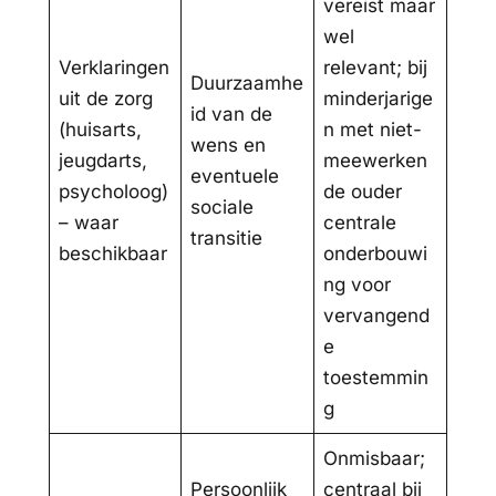
vereist maar
wel
Verklaringen
relevant; bij
Duurzaamhe
uit de zorg
minderjarige
id van de
(huisarts,
n met niet-
wens en
jeugdarts,
meewerken
eventuele
psycholoog)
de ouder
sociale
– waar
centrale
transitie
beschikbaar
onderbouwi
ng voor
vervangend
e
toestemmin
g
Onmisbaar;
Persoonlijk
centraal bij