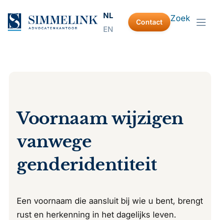
Ga
NL
Zoek
naar
Contact
EN
de
inhoud
Voornaam wijzigen
vanwege
genderidentiteit
Een voornaam die aansluit bij wie u bent, brengt
rust en herkenning in het dagelijks leven.