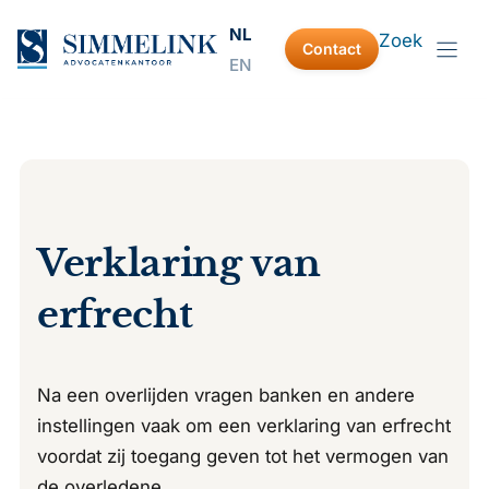
Ga
NL
Zoek
naar
Contact
EN
de
inhoud
Verklaring van
erfrecht
Na een overlijden vragen banken en andere
instellingen vaak om een verklaring van erfrecht
voordat zij toegang geven tot het vermogen van
de overledene.