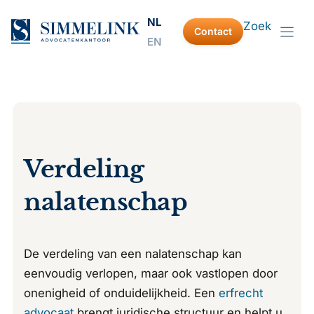
Ga
NL
Zoek
naar
Contact
EN
de
inhoud
Verdeling
nalatenschap
De verdeling van een nalatenschap kan
eenvoudig verlopen, maar ook vastlopen door
onenigheid of onduidelijkheid. Een
erfrecht
advocaat
brengt juridische structuur en helpt u