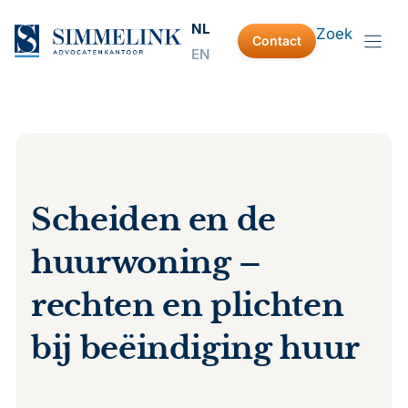
Ga
NL
Zoek
naar
Contact
EN
de
inhoud
Scheiden en de
huurwoning –
rechten en plichten
bij beëindiging huur