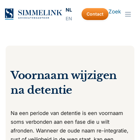
Ga
NL
Zoek
naar
Contact
EN
de
inhoud
Voornaam wijzigen
na detentie
Na een periode van detentie is een voornaam
soms verbonden aan een fase die u wilt
afronden. Wanneer de oude naam re-integratie,
rust of veiligheid in de weg staat, kan een