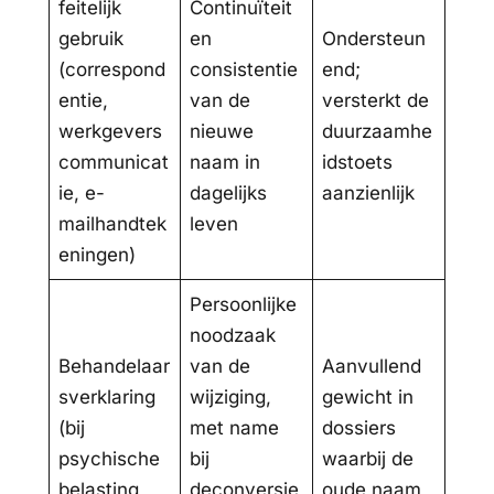
feitelijk
Continuïteit
gebruik
en
Ondersteun
(correspond
consistentie
end;
entie,
van de
versterkt de
werkgevers
nieuwe
duurzaamhe
communicat
naam in
idstoets
ie, e-
dagelijks
aanzienlijk
mailhandtek
leven
eningen)
Persoonlijke
noodzaak
Behandelaar
van de
Aanvullend
sverklaring
wijziging,
gewicht in
(bij
met name
dossiers
psychische
bij
waarbij de
belasting
deconversie
oude naam