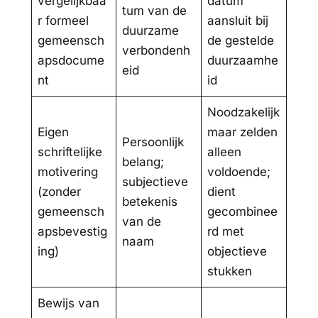
vergelijkbaa
datum
tum van de
r formeel
aansluit bij
duurzame
gemeensch
de gestelde
verbondenh
apsdocume
duurzaamhe
eid
nt
id
Noodzakelijk
Eigen
maar zelden
Persoonlijk
schriftelijke
alleen
belang;
motivering
voldoende;
subjectieve
(zonder
dient
betekenis
gemeensch
gecombinee
van de
apsbevestig
rd met
naam
ing)
objectieve
stukken
Bewijs van