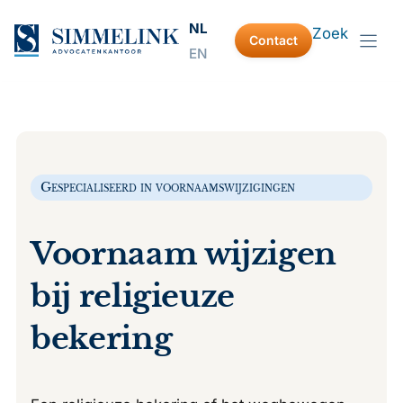
Ga
NL
Zoek
naar
Contact
EN
de
inhoud
Gespecialiseerd in voornaamswijzigingen
Voornaam wijzigen
bij religieuze
bekering