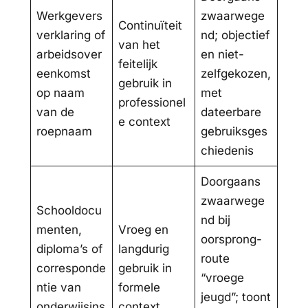
Werkgevers
zwaarwege
Continuïteit
verklaring of
nd; objectief
van het
arbeidsover
en niet-
feitelijk
eenkomst
zelfgekozen,
gebruik in
op naam
met
professionel
van de
dateerbare
e context
roepnaam
gebruiksges
chiedenis
Doorgaans
zwaarwege
Schooldocu
nd bij
menten,
Vroeg en
oorsprong-
diploma’s of
langdurig
route
corresponde
gebruik in
“vroege
ntie van
formele
jeugd”; toont
onderwijsins
context