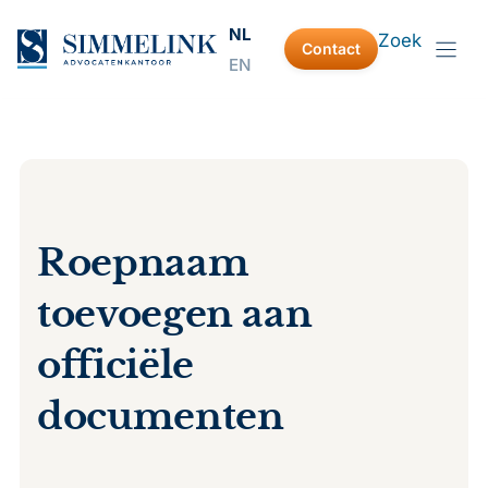
Ga
NL
Zoek
naar
Contact
EN
de
inhoud
Roepnaam
toevoegen aan
officiële
documenten