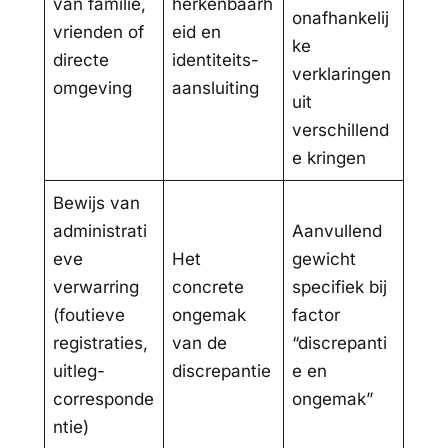
van familie,
herkenbaarh
onafhankelij
vrienden of
eid en
ke
directe
identiteits-
verklaringen
omgeving
aansluiting
uit
verschillend
e kringen
Bewijs van
administrati
Aanvullend
eve
Het
gewicht
verwarring
concrete
specifiek bij
(foutieve
ongemak
factor
registraties,
van de
“discrepanti
uitleg-
discrepantie
e en
corresponde
ongemak”
ntie)