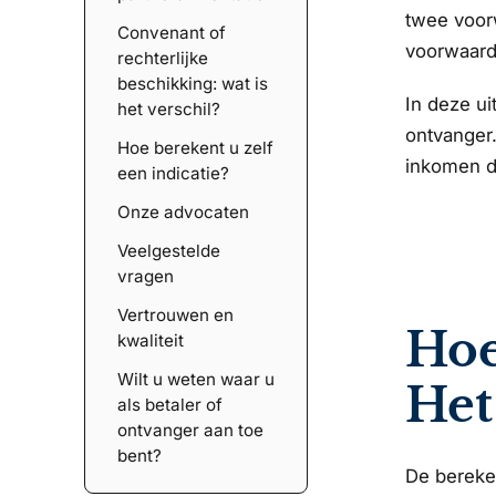
twee voorw
Convenant of
voorwaarde
rechterlijke
beschikking: wat is
In deze ui
het verschil?
ontvanger.
Hoe berekent u zelf
inkomen d
een indicatie?
Onze advocaten
Veelgestelde
vragen
Vertrouwen en
Hoe
kwaliteit
Wilt u weten waar u
Het
als betaler of
ontvanger aan toe
bent?
De bereken