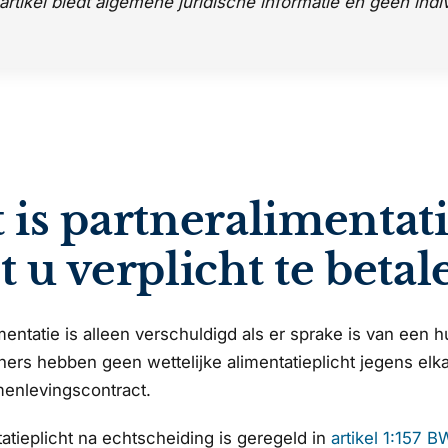
 artikel biedt algemene juridische informatie en geen indi
 is partneralimentat
t u verplicht te betal
mentatie is alleen verschuldigd als er sprake is van een 
s hebben geen wettelijke alimentatieplicht jegens elkaar,
menlevingscontract.
atieplicht na echtscheiding is geregeld in
artikel 1:157 B