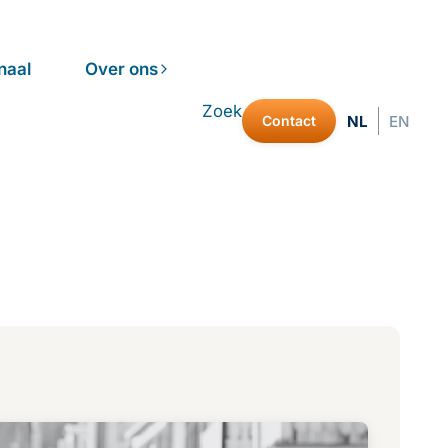
naal
Over ons
Zoek
Contact
NL
EN