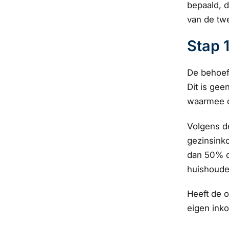
bepaald, d
van de tw
Stap 
De behoeft
Dit is gee
waarmee d
Volgens d
gezinsinko
dan 50% o
huishoude
Heeft de 
eigen inko