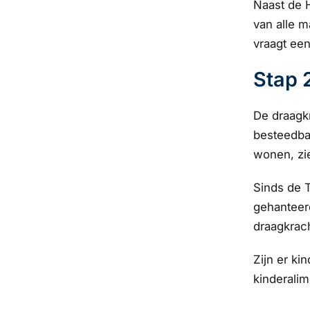
Naast de 
van alle m
vraagt een
Stap 
De draagkr
besteedbaa
wonen, zi
Sinds de 
gehanteerd
draagkrach
Zijn er ki
kinderalim