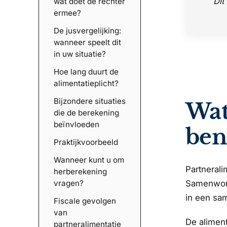
Dit
wat doet de rechter
ermee?
De jusvergelijking:
wanneer speelt dit
in uw situatie?
Hoe lang duurt de
alimentatieplicht?
Bijzondere situaties
Wat
die de berekening
beïnvloeden
ben
Praktijkvoorbeeld
Wanneer kunt u om
Partnerali
herberekening
Samenwoner
vragen?
in een sa
Fiscale gevolgen
van
De aliment
partneralimentatie